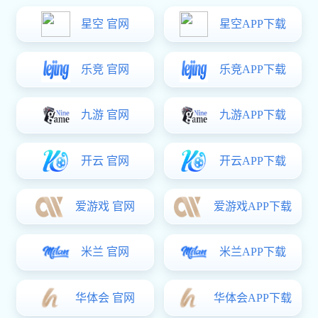
时间：2019-12-01 09:20
点击量：次
12月1日，由98hy22豪运国际 - 豪运国际 助力，江苏
省钓鱼协会主办的豪运国际杯江苏省第七届企业家垂钓
联谊赛在南京江宁毛虎休闲农庄火热举办。140多位新
朋旧友完全未受寒潮初袭的影响，欢聚一堂，其乐融
融。
江苏省政府原副省长李全林、江苏省体育总会副主席高
林、江苏省钓鱼协会主席徐山瀑、江苏省餐饮行业协会
会长周达志、江苏省掼蛋协会会长漆冠山、江苏省电力
协会会长顾瑜芳、江苏垂钓书画艺术研究院院长邵希
平、98hy22豪运国际 - 豪运国际 董事长王育华等参加
了这次开幕式。
98hy22豪运国际 - 豪运国际 一直以来热心社会体育公
益事业，多次和省钓鱼协会合作，为推动江苏钓鱼运动
事业和全民健身起到了积极的促进作用。