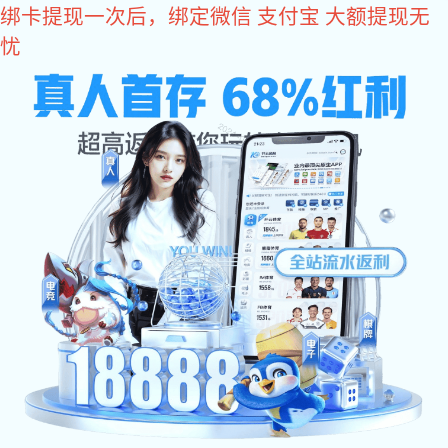
豪运国际资讯
诚信、尊重、创新、协作
您所在位置：
豪运国际:98hy22豪运国际 - 豪运国际
>
豪运国际资讯
>
行
业豪运国际
>
投资者关系
企业动态
行业豪运国际
江苏省钓鱼协会主办的『豪运国际杯』江苏省
第七届