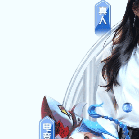
关于豪运国际
用电更简单，生活更美好
集团简介
领导致辞
发展历