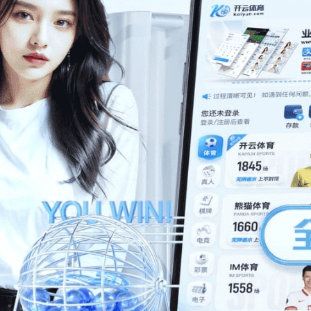
程
豪运国际
企业荣誉
产业板块
上海敬道电气
时间：2020-05-13 15:54
点击量：次