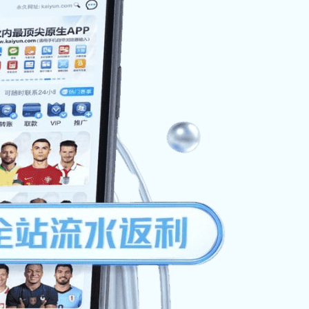
您所在位置：
98hy22豪运国际 - 豪运国际
>
关于豪运国际
>
产业板块
>